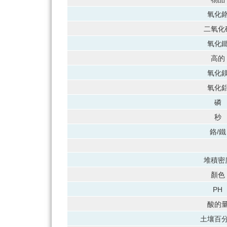
氧化
二氧化
氧化
高的
氧化
氧化
磷
秒
鉻/鐵
堆積密
顏色
PH
酸的
土壤百