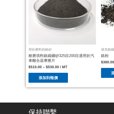
用於磨料的鉻砂
填充鉻
耐磨填料鉻鐵礦砂325目200目適用於汽
鉻粉
車離合器摩擦片
$
380.0
$
510.00
–
$
530.00
/ MT
添加到報價
保持聯繫