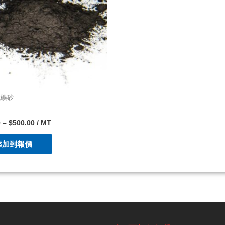
鐵礦砂
0
–
$
500.00
/ MT
添加到報價