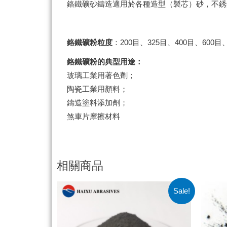
鉻鐵礦砂鑄造適用於各種造型（製芯）砂，不銹
鉻鐵礦粉粒度
：200目、325目、400目、600目、
鉻鐵礦粉的典型用途：
玻璃工業用著色劑；
陶瓷工業用顏料；
鑄造塗料添加劑；
煞車片摩擦材料
相關商品
Sale!