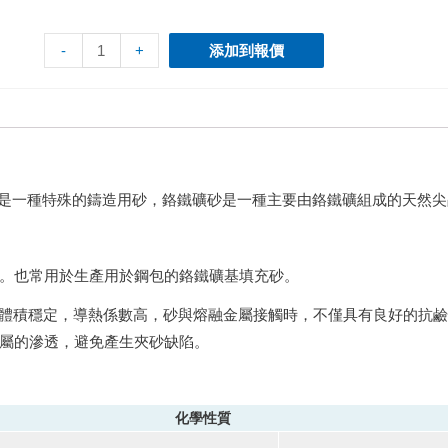
-
+
添加到報價
），是一種特殊的鑄造用砂，鉻鐵礦砂是一種主要由鉻鐵礦組成的天然
。也常用於生產用於鋼包的鉻鐵礦基填充砂。
加熱體積穩定，導熱係數高，砂與熔融金屬接觸時，不僅具有良好的抗
屬的滲透，避免產生夾砂缺陷。
化學性質