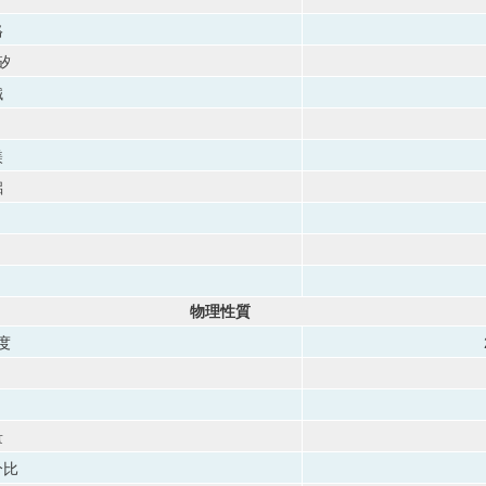
鉻
矽
鐵
鎂
鋁
物理性質
度
量
分比