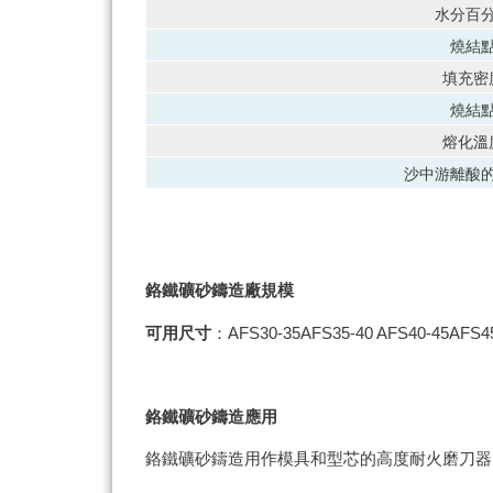
水分百
燒結
填充密
燒結
熔化溫
沙中游離酸
鉻鐵礦砂鑄造廠規模
可用尺寸
：AFS30-35AFS35-40 AFS40-45AFS4
鉻鐵礦砂鑄造應用
鉻鐵礦砂鑄造用作模具和型芯的高度耐火磨刀器