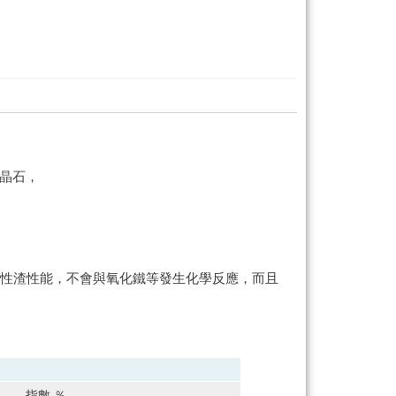
尖晶石，
鹼性渣性能，不會與氧化鐵等發生化學反應，而且
指數 ％