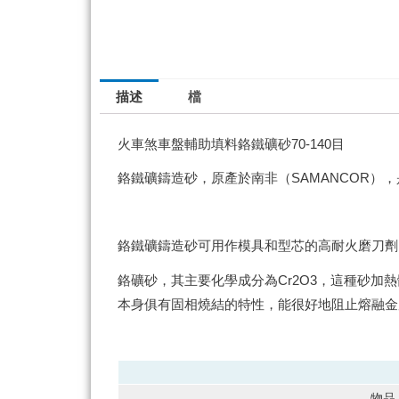
描述
檔
火車煞車盤輔助填料鉻鐵礦砂70-140目
鉻鐵礦鑄造砂，原產於南非（SAMANCOR
鉻鐵礦鑄造砂可用作模具和型芯的高耐火磨刀劑
鉻礦砂，其主要化學成分為Cr2O3，這種砂
本身俱有固相燒結的特性，能很好地阻止熔融金
物品