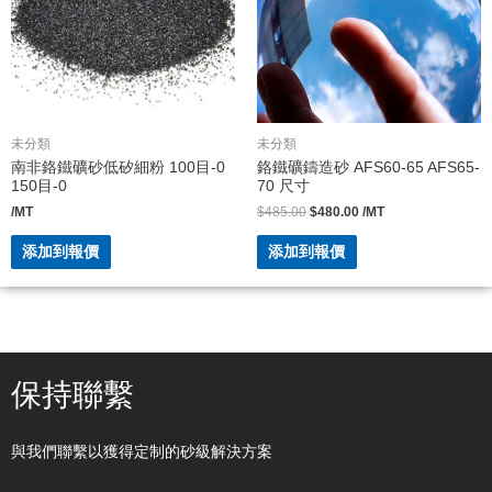
未分類
未分類
南非鉻鐵礦砂低矽細粉 100目-0
鉻鐵礦鑄造砂 AFS60-65 AFS65-
150目-0
70 尺寸
/MT
$
485.00
$
480.00
/MT
添加到報價
添加到報價
保持聯繫
與我們聯繫以獲得定制的砂級解決方案