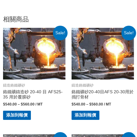
相關商品
Sale!
Sale!
鑄造鉻鐵礦砂
鑄造鉻鐵礦砂
鉻鐵礦鑄造砂 20-40 目 AFS25-
鉻鐵礦砂20-40目AFS 20-30用於
35 用於覆膜砂
搗打骨材
$
540.00
–
$
560.00
/ MT
$
540.00
–
$
560.00
/ MT
添加到報價
添加到報價