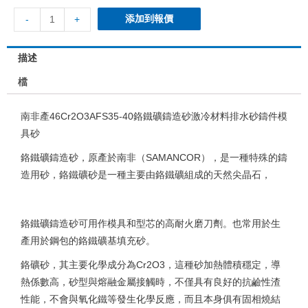
添加到報價
-
+
描述
檔
南非產46Cr2O3AFS35-40鉻鐵礦鑄造砂激冷材料排水砂鑄件模
具砂
鉻鐵礦鑄造砂，原產於南非（SAMANCOR），是一種特殊的鑄
造用砂，鉻鐵礦砂是一種主要由鉻鐵礦組成的天然尖晶石，
鉻鐵礦鑄造砂可用作模具和型芯的高耐火磨刀劑。也常用於生
產用於鋼包的鉻鐵礦基填充砂。
鉻礦砂，其主要化學成分為Cr2O3，這種砂加熱體積穩定，導
熱係數高，砂型與熔融金屬接觸時，不僅具有良好的抗鹼性渣
性能，不會與氧化鐵等發生化學反應，而且本身俱有固相燒結