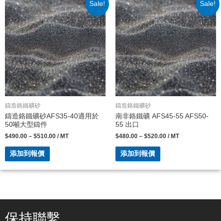
Sale!
Sale!
鑄造鉻鐵礦砂
鑄造鉻鐵礦砂
鑄造鉻鐵礦砂AFS35-40適用於
南非鉻鐵礦 AFS45-55 AFS50-
50噸大型鑄件
55 出口
$
490.00
–
$
510.00
/ MT
$
480.00
–
$
520.00
/ MT
添加到報價
添加到報價
保持聯繫