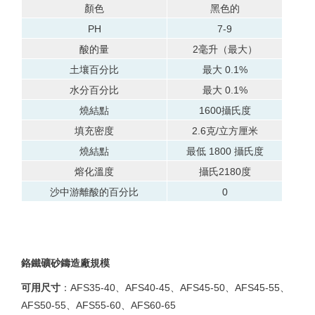
顏色
黑色的
PH
7-9
酸的量
2毫升（最大）
土壤百分比
最大 0.1%
水分百分比
最大 0.1%
燒結點
1600攝氏度
填充密度
2.6克/立方厘米
燒結點
最低 1800 攝氏度
熔化溫度
攝氏2180度
沙中游離酸的百分比
0
鉻鐵礦砂鑄造廠規模
可用尺寸
：AFS35-40、AFS40-45、AFS45-50、AFS45-55、
AFS50-55、AFS55-60、AFS60-65