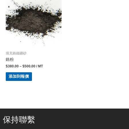
填充鉻鐵礦砂
鉻粉
$
380.00
–
$
500.00
/ MT
添加到報價
保持聯繫