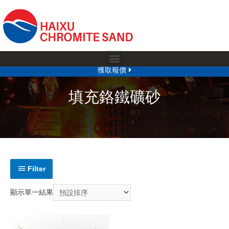
獲取報價
填充鉻鐵礦砂
Filter
顯示單一結果